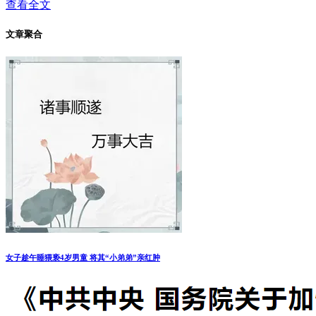
查看全文
文章聚合
女子趁午睡猥亵4岁男童 将其“小弟弟”亲红肿