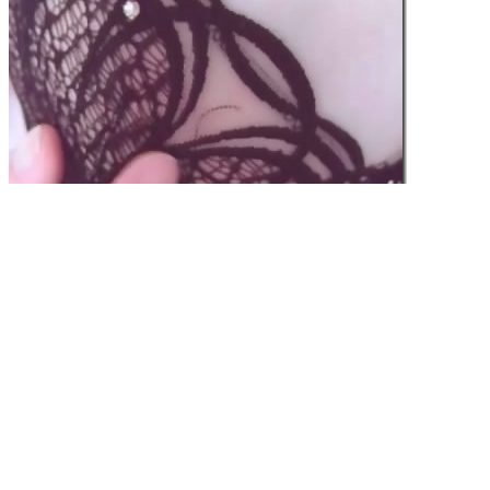
【文胸show】曦儿姑娘（7-7）.flv