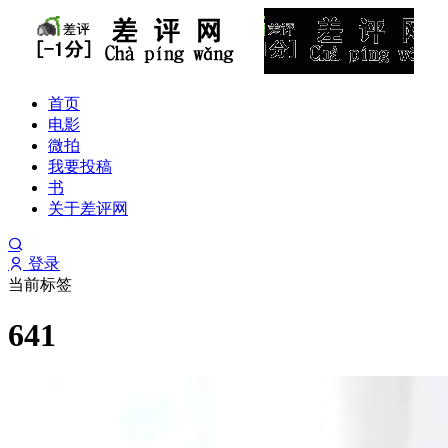
首页
电影
微拍
我要投稿
书
关于差评网
登录
当前标签
641