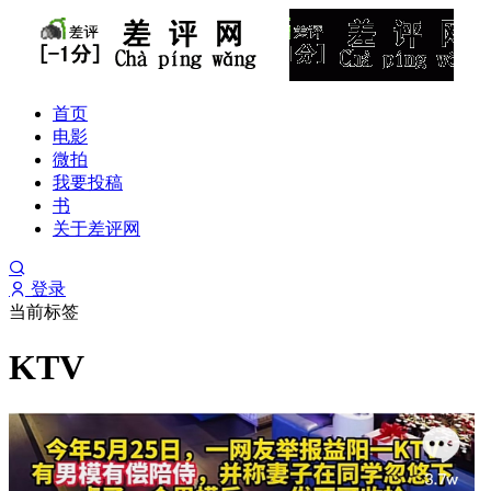
首页
电影
微拍
我要投稿
书
关于差评网
登录
当前标签
KTV