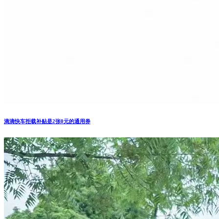
滴滴快车拒载补贴是2张0元的通用券