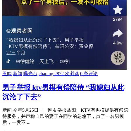
丑闻
新闻
曝光台
chaping
2872 次浏览
0 条评论
男子举报 ktv男模有偿陪侍 “我媳妇从此
沉沦了下去”
新闻 今年5月25日，一网友举报益阳一KTV有男模提供有偿陪
待服务，并声称自己的妻子在同学的忽悠下，点了一名男模
后，一发不 ...