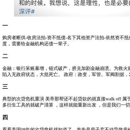
一
购房者断供-收房法拍-资不抵债-名下其他资产法拍-依然资
度，需要给金融机构还债一辈子。
二
金融：银行呆账暴增，链式破产，挤兑加剧金融崩溃。为救火疯
陷入无政府状态，大批死亡。 政府：政变，军管。军阀割据
三
典型的次贷危机重演 美帝那帮还不起贷款的就直接walk of
多衍生工具的就破产清算 ，这样就能重新出发 ，但是我们一
四
看看美国08年的次贷危机就知道了。首先是房子卖不动导致