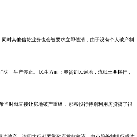
育。同时其他信贷业务也会被要求立即偿清，由于没有个人破产制
消失，生产停止。 民生方面：赤贫饥民遍地，流氓土匪横行，
，美帝当时就直接让房地破产重组， 那帮投行特别利用房贷搞了很
濒临破产，连四大行都要靠政府拨款救济，中小股份制银行成片