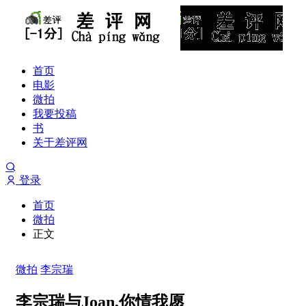
首页
电影
微拍
我要投稿
书
关于差评网
登录
首页
微拍
正文
微拍
李宗瑞
李宗瑞与Joan,你情我愿