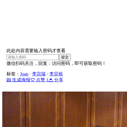
此处内容需要输入密码才查看
请
提交
输
微信扫码关注，回复：
访问密码
，即可获取密码！
入
标签：
Joan
·
李宗瑞
·
李宗裕
密
生成海报
点赞
1
分享
码