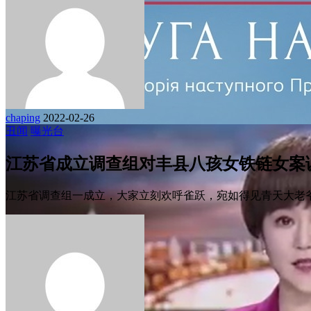
chaping
2022-02-26
丑闻
曝光台
江苏省成立调查组对丰县八孩女铁链女案
江苏省调查组一成立，大家立刻欢呼雀跃，宛如得见青天大老爷，那