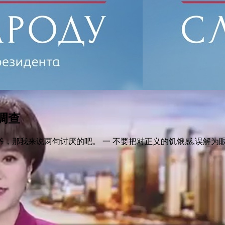
调查
我来说两句讨厌的吧。 一 不要把对正义的饥饿感,误解为眼前 