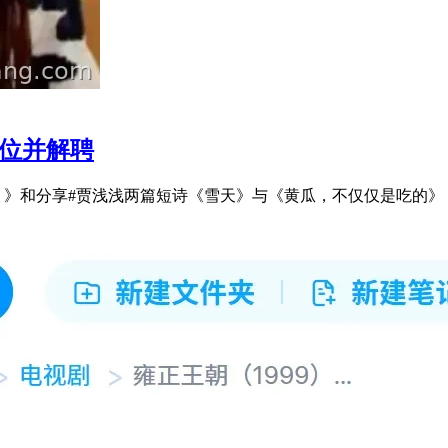
学位并解聘
》和分享#贾浅浅两篇短诗《雪天》与《黄瓜，不仅仅是吃的》，最 