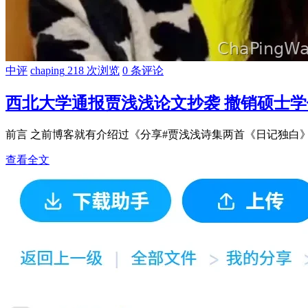
中评
chaping
218 次浏览
0 条评论
西北大学通报贾浅浅论文抄袭 撤销硕士
前言 之前博客就有介绍过《分享#贾浅浅诗集两首《日记独白》
查看全文