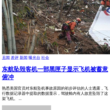
丑闻
差评
新闻
曝光台
社会
东航坠毁客机一部黑匣子显示飞机被蓄意
俯冲
熟悉美国官员对东航坠机事故原因的初步评估的人士透露，飞
行数据记录器中提取的数据显示，驾驶舱内有人故意坠毁了这
架飞机。 ...