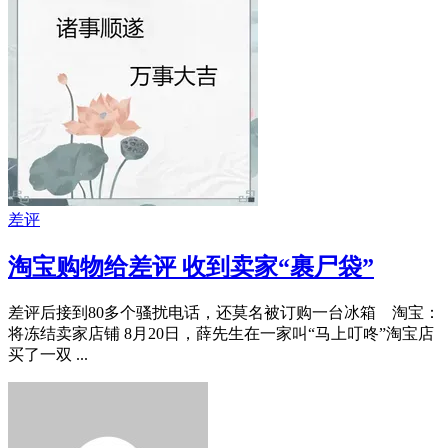
差评
淘宝购物给差评 收到卖家“裹尸袋”
差评后接到80多个骚扰电话，还莫名被订购一台冰箱 淘宝：
将冻结卖家店铺 8月20日，薛先生在一家叫“马上叮咚”淘宝店
买了一双 ...