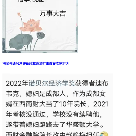
淘宝开通恶意评价维权通道打击敲诈卖家行为