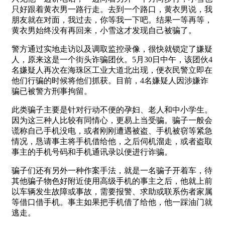
只好跟着黄衣男一路行走。去到一个路口，黄衣男说，我
朋友就在对面，我过去，你等我一下吧。结果一等再等，
黄衣男始终没有再回来，小雪这才发现自己被骗了。
警方通过实地走访以及调取监控录像，很快就锁定了嫌疑
人，原来这是一个街头诈骗团伙。5月30日中午，该团伙4
名嫌疑人再次在海珠区工业大道北出现，便衣民警立即在
他们行骗的时候将他们抓获。目前，4名嫌疑人因涉嫌诈
骗已被警方刑事拘留。
此类骗子主要是针对行动不便的孕妇、老人和中小学生。
因为这三种人比较有同情心，更易上当受骗。骗子一般会
谎称自己手机没电，或者刚刚遭遇被盗、手机被窃等紧急
情况，恳请事主将手机借给他，之后伺机溜走，或者盗取
事主的手机号码和手机通讯录以便进行诈骗。
骗子们还有另外一种作案手法，就是一名骗子开着车，待
其他骗子物色好附近使用高级手机的事主之后，他就上前
以车辆发生故障或事故，需要报警、求助或联系伤者家属
等借口借手机。事主如果把手机借了给他，他一踩油门就
逃走。