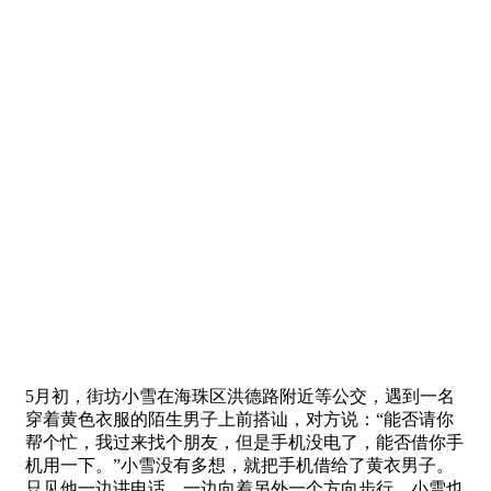
5月初，街坊小雪在海珠区洪德路附近等公交，遇到一名
穿着黄色衣服的陌生男子上前搭讪，对方说：“能否请你
帮个忙，我过来找个朋友，但是手机没电了，能否借你手
机用一下。”小雪没有多想，就把手机借给了黄衣男子。
只见他一边讲电话，一边向着另外一个方向步行，小雪也