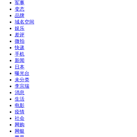
军事
变态
品牌
域名空间
娱乐
差评
微拍
快递
手机
新闻
日本
曝光台
未分类
李宗瑞
消息
生活
电影
疫情
社会
网购
网银