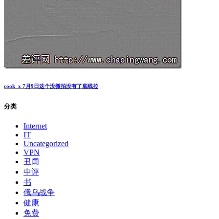
cook_x 7月9日这个没微拍没有了底线拉
分类
Internet
IT
Uncategorized
VPN
丑闻
中评
书
俄乌战争
健康
免费