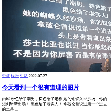
中评
娱乐
生活
2022-07-27
今天看到一个很有道理的图片
内容 粉色给了潮男，棕色给了老板 她的蝴蝶久经沙场，你的
短剑崭新出场！ 黑色给了老实人！ 拿破仑曾说过第一个进去
的土兵 ...