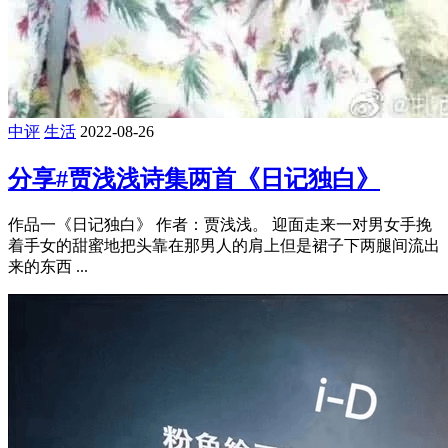
中评
生活
2022-08-26
分享#贾浅浅诗集两首《日记独白》
作品一《日记独白》 作者：贾浅浅。 迎面走来一对男女手挽
着手女的甜蜜地把头靠在那男人的肩上但是裙子下两腿间流出
来的东西 ...