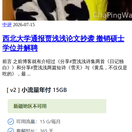
中评
2026-07-15
西北大学通报贾浅浅论文抄袭 撤销硕士
学位并解聘
前言 之前博客就有介绍过《分享#贾浅浅诗集两首《日记独
白》》和分享#贾浅浅两篇短诗《雪天》与《黄瓜，不仅仅是
吃的》，最 ...