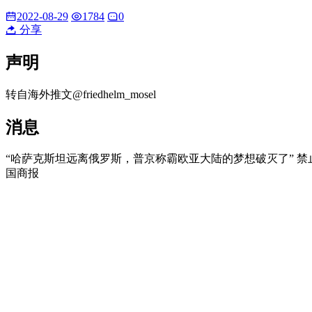
2022-08-29
1784
0
分享
声明
转自海外推文@friedhelm_mosel
消息
“哈萨克斯坦远离俄罗斯，普京称霸欧亚大陆的梦想破灭了” 禁止“
国商报