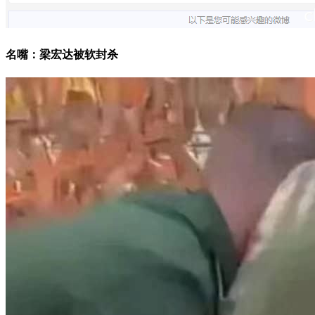
名嘴：梁宏达被软封杀