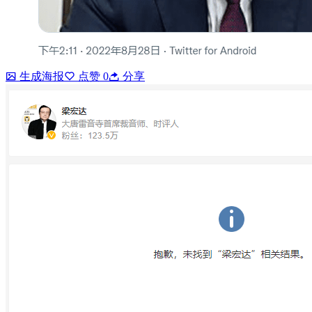
生成海报
点赞
0
分享