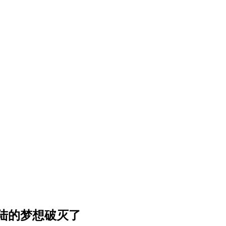
陆的梦想破灭了