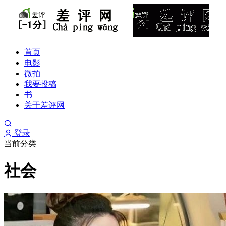
首页
电影
微拍
我要投稿
书
关于差评网
登录
当前分类
社会