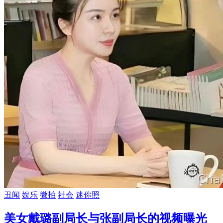
丑闻
娱乐
微拍
社会
迷你照
美女戴璐副局长与张副局长的视频曝光