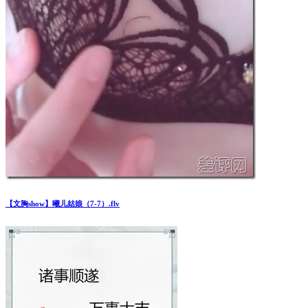
【文胸show】曦儿姑娘（7-7）.flv