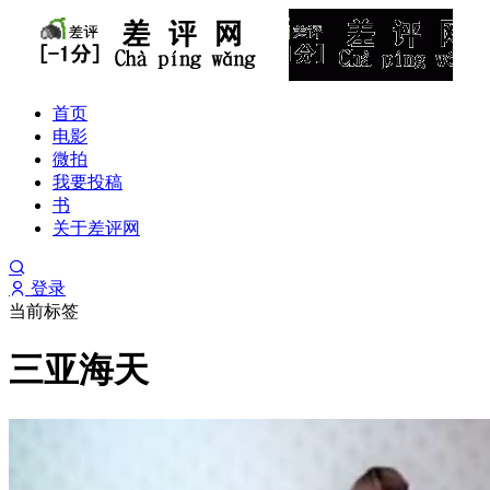
首页
电影
微拍
我要投稿
书
关于差评网
登录
当前标签
三亚海天