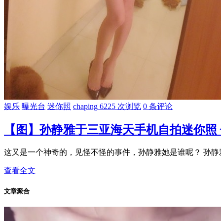
娱乐
曝光台
迷你照
chaping
6225 次浏览
0 条评论
【图】孙静雅于三亚海天手机自拍迷你照
这又是一个神奇的，见怪不怪的事件，孙静雅她是谁呢？ 孙静雅，19
查看全文
文章聚合