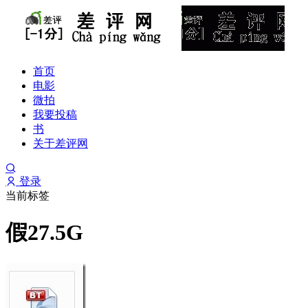
首页
电影
微拍
我要投稿
书
关于差评网
登录
当前标签
假27.5G