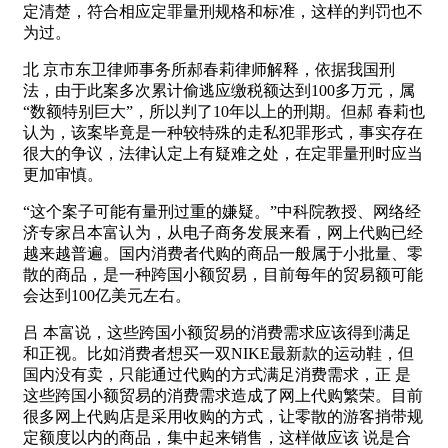
定清楚，符合相应定罪量刑规格和标准，这样的判罚也不
为过。
北 京市东卫律师事务所郝春莉律师解释，依据我国刑
法，由于此案多次累计偷逃应缴税额达到100多万元，属
“数额特别巨大”，所以判了10年以上的刑期。但郝 春莉也
认为，该案毕竟是一种较特殊的走私犯罪形式，事实存在
很大的争议，法律认定上有疑难之处，在定罪量刑时应当
更加审慎。
“这个案子可能有量刑过重的嫌疑。”中科院教授、网络经
济专家吕本富认为，从电子商务发展来看，网上代购已经
越来越普遍。国内消费者代购的商品一般属于小批量、零
散的商品，是一种跨国小额贸易，目前每年的贸易额可能
会达到100亿美元左右。
吕 本富说，这些跨国小额贸易的消费需求应该得到满足
和正视。比如消费者想买一双NIKE最新款的运动鞋，但
国内没有卖，只能通过代购的方式满足消费需求，正 是
这些跨国小额贸易的消费需求造成了网上代购繁荣。目前
很多网上代购店是采用收购的方式，让零散的游客捎带规
定额度以内的商品，集中起来销售，这样做应该 说是合