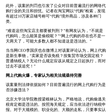
此外，该案的判罚也引发了公众对目前普遍流行的网络代
购行业的关注和担忧。记者在淘宝网以“代购”检索，发现
有超过10万家店铺号称可“代购”境外商品，涉及各种门
类。
“难道这些淘宝店主都要被判刑？”有网友认为，“不就是
代购吗，怎么能算是偷税呢？”“网上代购的存在也不是一
天两天了，可能大多数人都不知道这是违法的。”
当当网CEO李国庆也在微博上对该案评论认为，网上代购
是新生事物，“卖家是否该免税？按集贸市场交固定税？
普通纳税人？无论什么规定应该从规定之日起执行，而对
过去不该追究！”
网上代购火爆，专家认为相关法规亟待完善
该案量刑法律依据如何？目前普遍流行的网上代购行为是
否涉嫌违法？
北京大学法学院教授梁根林认为，严格地说，代购偷逃关
税肯定都是违法的。按照海关规定，应当依法进行纳税申
报。对于大规模的、职业化的、大额的走私，只要事实认