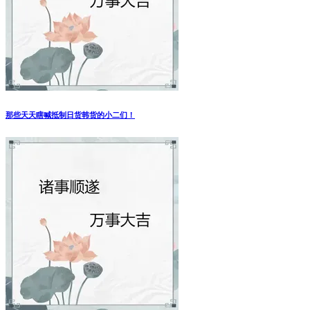
那些天天瞎喊抵制日货韩货的小二们！