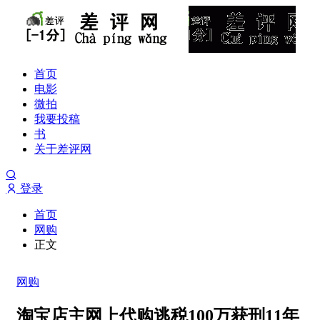
首页
电影
微拍
我要投稿
书
关于差评网
登录
首页
网购
正文
网购
淘宝店主网上代购逃税100万获刑11年