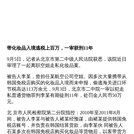
带化妆品入境逃税上百万，一审获刑11年
9月5日，记者从北京市第二中级人民法院获悉，该院近日
审理了一起离职空姐走私化妆品案。
被告人李某，曾担任某航空公司空姐。因多次大量携带从
韩国免税店购买的化妆品入境而未申报，偷逃海关进口环
节税高达113万余元，9月3日，北京市二中院一审以犯走
私普通货物罪判李某有期徒刑11年，处罚金人民币50万
元。
北 京市人民检察院第二分院指控：2010年至2011年8月
间，被告人李某与被告人褚某经预谋，由褚某提供韩国免
税店账号，并负责在韩国结算货款，由李某伙 同被告人
石某多次在韩国免税店购买化妆品等货物后，以客带货方