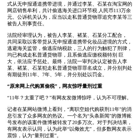
式从无申报通道携带进境，并通过李某、石某在淘宝网的
网店销售牟利，共计偷逃海关进口环节税 人民币113万余
元。公诉机关认为，应当以走私普通货物罪追究李某等三
被告人刑事责任。
法院经审理认为，被告人李某、褚某、石某分工配合，
共同采取以客带货从无申报通道携带化妆品进境的方式，
逃避海关监管，偷逃应纳税款，三人的行为触犯了刑律，
均已构成走私普通货物罪，且系偷逃应缴税额特别 巨
大，依法应予惩处。最终，法院一审判决认定被告人李
某、褚某、石某犯走私普通货物罪罪名成立，并分别判处
有期徒刑11年、7年、5年，并分别处以罚金。
“原来网上代购算偷税”，网友惊呼量刑过重
“11年？太重了吧？”有网友发微博惊呼，认为不可理解。
记者在某网站微博上看到，“离职空姐代购获刑11年”的消
息引发了众多网友的热议。一个名为“头条新闻”的微博账
号发布的该案件微博被转发了20多万次。对于判决结果，
有网友表示认同，认为此举“以儆效尤”，但多数网友表示
震惊，认为“量刑过重”。