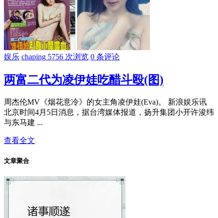
娱乐
chaping
5756 次浏览
0 条评论
两富二代为凌伊娃吃醋斗殴(图)
周杰伦MV《烟花意冷》的女主角凌伊娃(Eva)。 新浪娱乐讯
北京时间4月5日消息，据台湾媒体报道，扬升集团小开许浚纬
与东马建 ...
查看全文
文章聚合