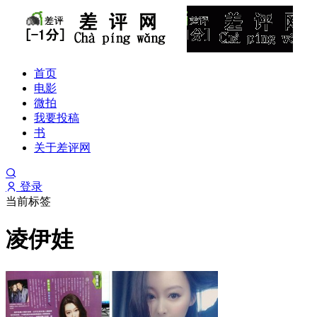
首页
电影
微拍
我要投稿
书
关于差评网
登录
当前标签
凌伊娃