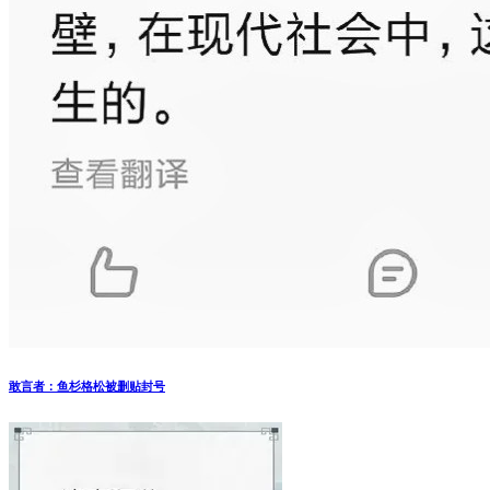
敢言者：鱼杉格松被删贴封号