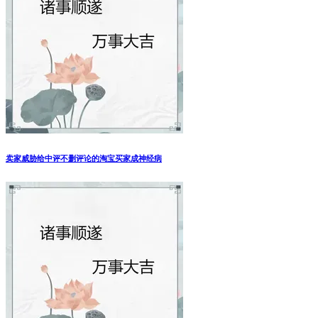
卖家威胁给中评不删评论的淘宝买家成神经病