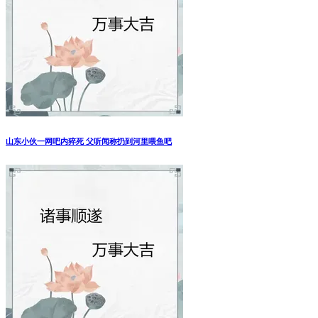
山东小伙一网吧内猝死 父听闻称扔到河里喂鱼吧