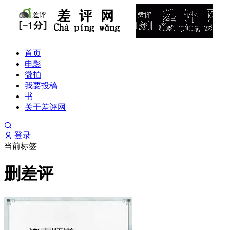
首页
电影
微拍
我要投稿
书
关于差评网
登录
当前标签
删差评