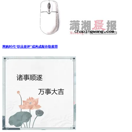
网购时代“职业差评”或构成敲诈勒索罪