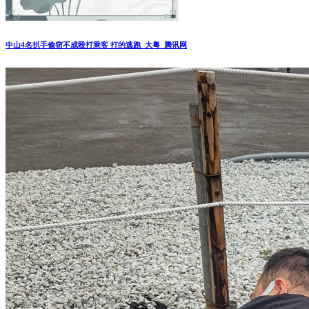
中山4名扒手偷窃不成殴打乘客 打的逃跑_大粤_腾讯网