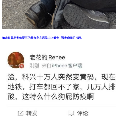
枪击前首相安倍晋三的是奈良县居民山上徹也--遇袭瞬间的片段。