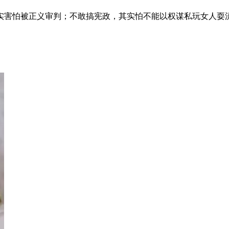
害怕被正义审判；不敢搞宪政，其实怕不能以权谋私玩女人耍流氓；