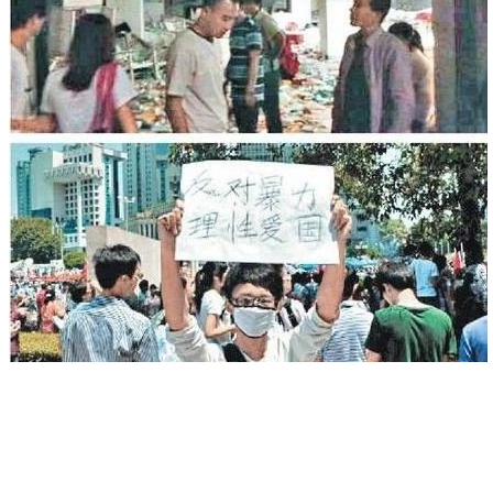
李嘉诚旗下屈臣氏遭反日者洗劫 铺面被夷为平地