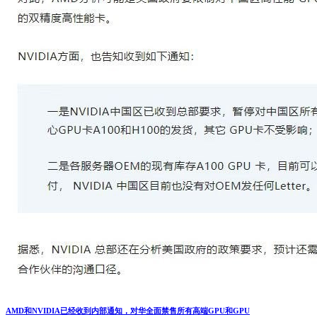
AMD和NVIDIA已经收到内部通知，对华全面禁售所有高端GPU和GPU