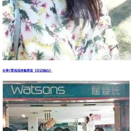
分享#贾浅浅诗集两首《日记独白》