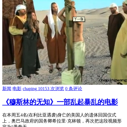
新闻
电影
chaping
10153 次浏览
0 条评论
《穆斯林的无知》一部乱起暴乱的电影
在本周五4名(在利比亚遇袭)身亡的美国人的遗体回国仪式
上，奥巴马政府的国务卿希拉里·克林顿，再次把这段视频形
容为“愚蠢无 ...