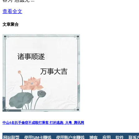
查看全文
文章聚合
中山4名扒手偷窃不成殴打乘客 打的逃跑_大粤_腾讯网