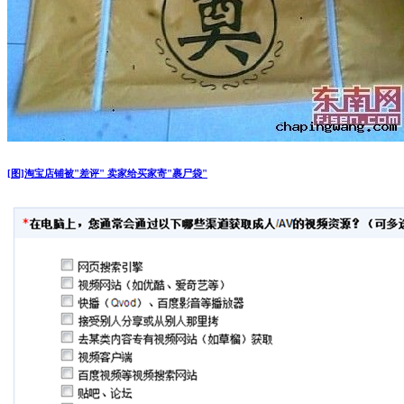
[图]淘宝店铺被"差评" 卖家给买家寄"裹尸袋"