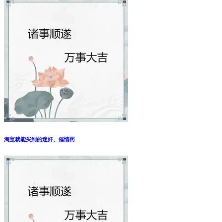
淘宝就能买到的迷奸、催情药