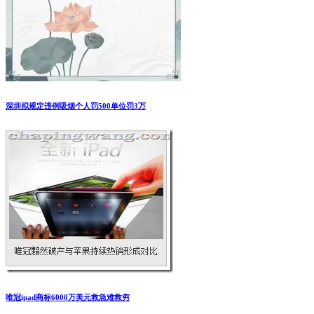
深圳拟规定违例吸烟个人罚500单位罚3万
唯冠ipad商标6000万美元救急难救穷