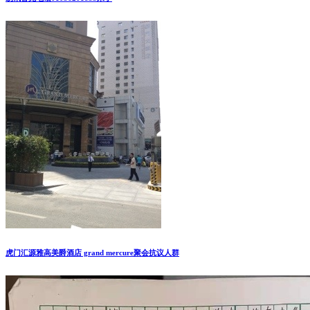
虎门汇源雅高美爵酒店 grand mercure聚会抗议人群