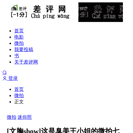
首页
电影
微拍
我要投稿
书
关于差评网
登录
首页
微拍
正文
微拍
迷你照
[文胸show]这是臭美王小姐的微拍七