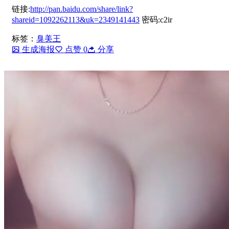
链接:
http://pan.baidu.com/share/link?
shareid=1092262113&uk=2349141443
密码:c2ir
标签：
臭美王
生成海报
点赞
0
分享