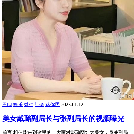
丑闻
娱乐
微拍
社会
迷你照
2023-01-12
美女戴璐副局长与张副局长的视频曝光
前言 相信能来到这里的，大家对戴璐网红大美女，身兼副局