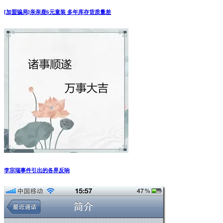
[加盟骗局]亲亲鹿6元童装 多年库存货质量差
李宗瑞事件引出的各界反响