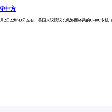
持中方
22时43分左右，美国众议院议长佩洛西搭乘的C-40C专机（呼号