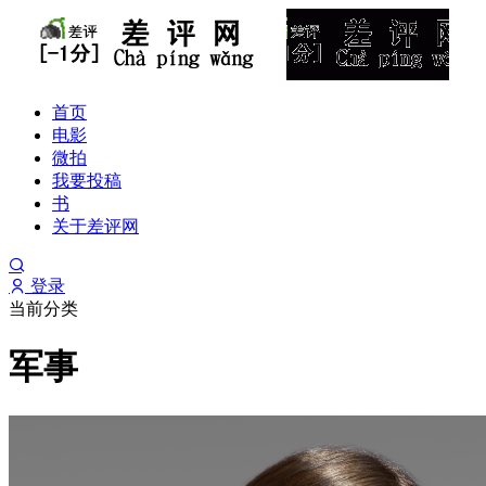
首页
电影
微拍
我要投稿
书
关于差评网
登录
当前分类
军事