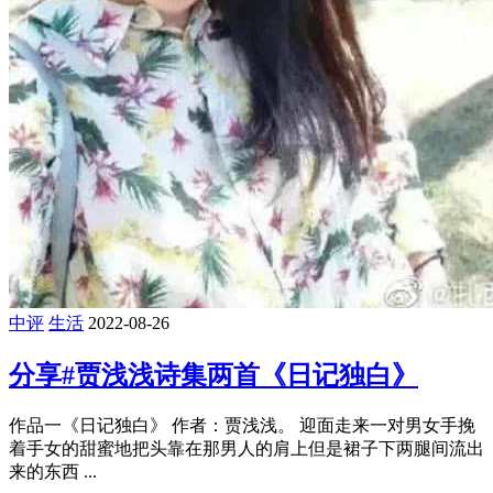
中评
生活
2022-08-26
分享#贾浅浅诗集两首《日记独白》
作品一《日记独白》 作者：贾浅浅。 迎面走来一对男女手挽
着手女的甜蜜地把头靠在那男人的肩上但是裙子下两腿间流出
来的东西 ...