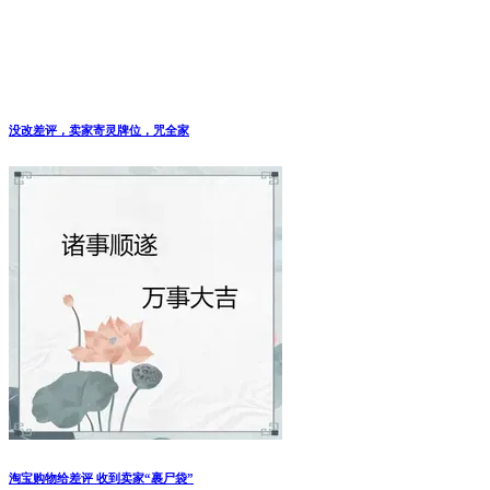
没改差评，卖家寄灵牌位，咒全家
淘宝购物给差评 收到卖家“裹尸袋”