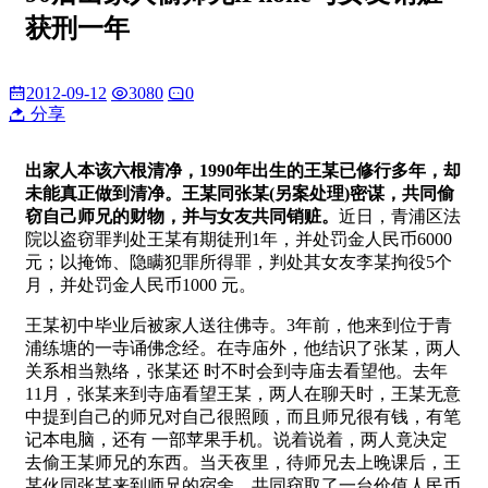
获刑一年
2012-09-12
3080
0
分享
出家人本该六根清净，1990年出生的王某已修行多年，却
未能真正做到清净。王某同张某(另案处理)密谋，共同偷
窃自己师兄的财物，并与女友共同销赃。
近日，青浦区法
院以盗窃罪判处王某有期徒刑1年，并处罚金人民币6000
元；以掩饰、隐瞒犯罪所得罪，判处其女友李某拘役5个
月，并处罚金人民币1000 元。
王某初中毕业后被家人送往佛寺。3年前，他来到位于青
浦练塘的一寺诵佛念经。在寺庙外，他结识了张某，两人
关系相当熟络，张某还 时不时会到寺庙去看望他。去年
11月，张某来到寺庙看望王某，两人在聊天时，王某无意
中提到自己的师兄对自己很照顾，而且师兄很有钱，有笔
记本电脑，还有 一部苹果手机。说着说着，两人竟决定
去偷王某师兄的东西。当天夜里，待师兄去上晚课后，王
某伙同张某来到师兄的宿舍，共同窃取了一台价值人民币