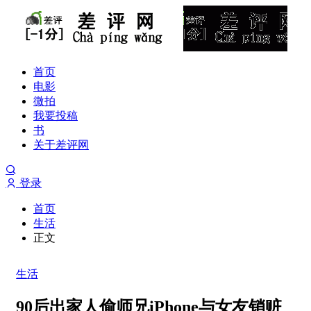
首页
电影
微拍
我要投稿
书
关于差评网
登录
首页
生活
正文
生活
90后出家人偷师兄iPhone与女友销赃