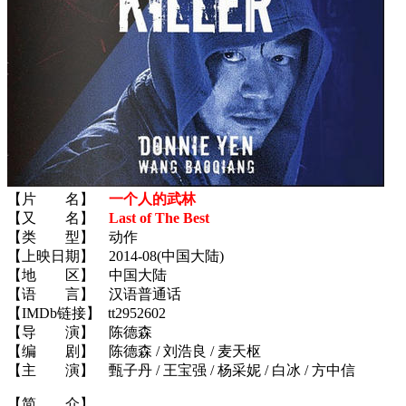
【片 名】
一个人的武林
【又 名】
Last of The Best
【类 型】 动作
【上映日期】 2014-08(中国大陆)
【地 区】 中国大陆
【语 言】 汉语普通话
【IMDb链接】 tt2952602
【导 演】 陈德森
【编 剧】 陈德森 / 刘浩良 / 麦天枢
【主 演】 甄子丹 / 王宝强 / 杨采妮 / 白冰 / 方中信
【简 介】