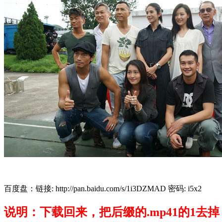
百度盘：链接: http://pan.baidu.com/s/1i3DZMAD 密码: i5x2
说明：下载回来，把后缀的.mp41的1去掉