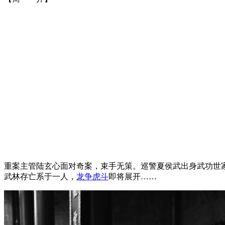
重案主管陆玄心面对奇案，束手无策。巡警夏侯武出身武功世
武林存亡系于一人，
龙争虎斗
即将展开……