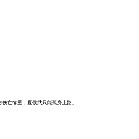
方伤亡惨重，夏侯武只能孤身上路。