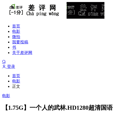
首页
电影
微拍
我要投稿
书
关于差评网
登录
首页
电影
正文
电影
【1.75G】一个人的武林.HD1280超清国语