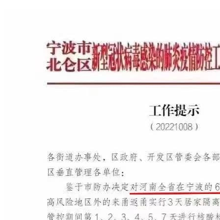
丑闻
娱乐
微拍
社会
迷你照
2023-01-12
美女戴璐副局长与张副局长的视频曝光
前言 相信能来到这里的，大家对戴璐网红大美女，身兼副局长，