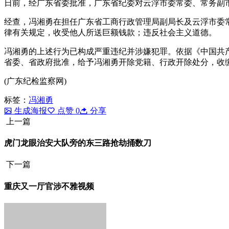
日前，经广东省委批准，广东省纪委对云浮市委常委、常务副
经查，冯湘勇在担任广东省工商行政管理局副局长及云浮市委
律有关规定，收受他人所送巨额钱款；违反社会主义道德。
冯湘勇的上述行为已构成严重违纪并涉嫌犯罪。依据《中国共
省委、省政府批准，给予冯湘勇开除党籍、行政开除处分，收
(广东纪检监察网)
标签：
冯湘勇
生成海报
点赞
0
分享
上一篇
虎门龙眼治安大队旁的东三路抢劫捅数刀
下一篇
重庆又一厅官涉不雅视频