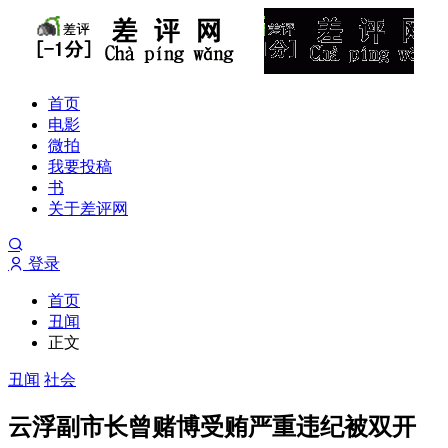
首页
电影
微拍
我要投稿
书
关于差评网
登录
首页
丑闻
正文
丑闻
社会
云浮副市长曾赌博受贿严重违纪被双开