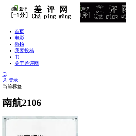
首页
电影
微拍
我要投稿
书
关于差评网
登录
当前标签
南航2106