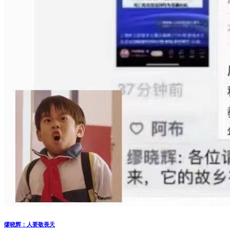
缪晓辉：人要敬畏天