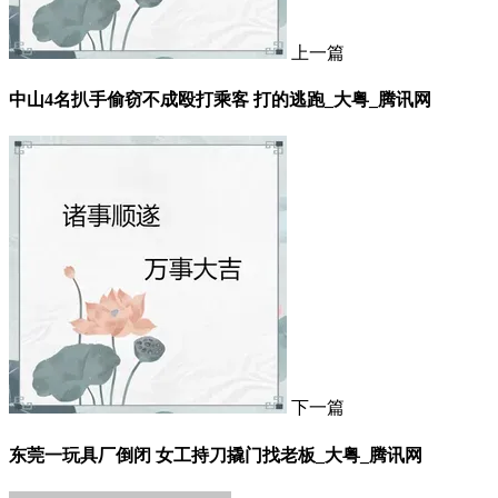
上一篇
中山4名扒手偷窃不成殴打乘客 打的逃跑_大粤_腾讯网
下一篇
东莞一玩具厂倒闭 女工持刀撬门找老板_大粤_腾讯网