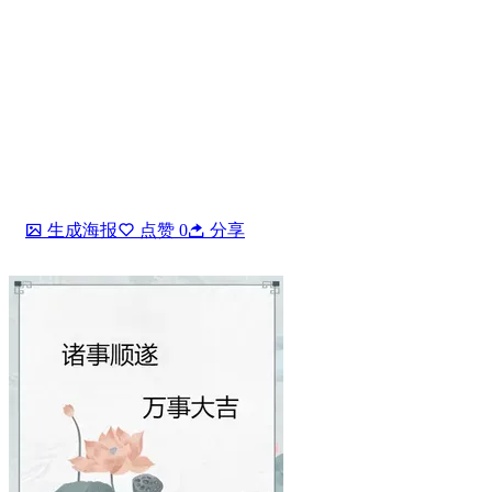
生成海报
点赞
0
分享