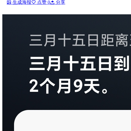
生成海报
点赞
0
分享