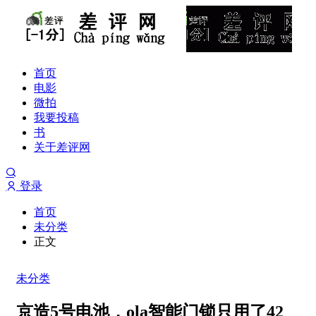
首页
电影
微拍
我要投稿
书
关于差评网
登录
首页
未分类
正文
未分类
京造5号电池，ola智能门锁只用了42