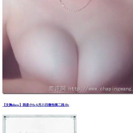
【文胸show】我是小Ss 6月25日微拍第二段.flv