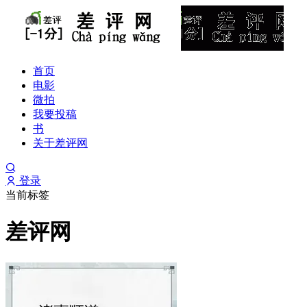
首页
电影
微拍
我要投稿
书
关于差评网
登录
当前标签
差评网