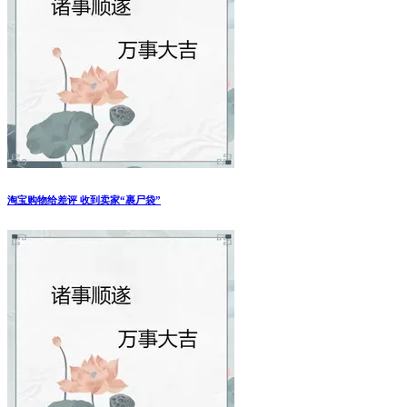
淘宝购物给差评 收到卖家“裹尸袋”