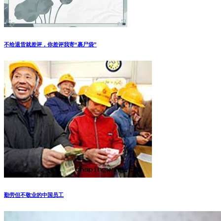
不给退货就差评，你差评我寄“裹尸袋”
勤劳但不敬业的中国员工