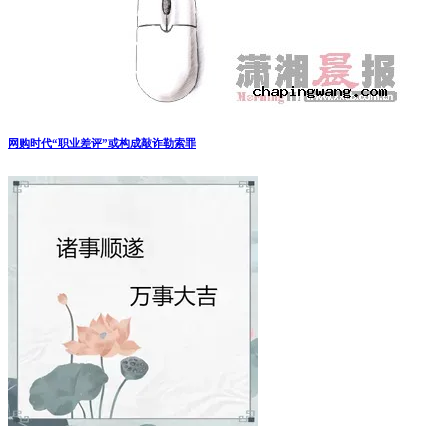
网购时代“职业差评”或构成敲诈勒索罪