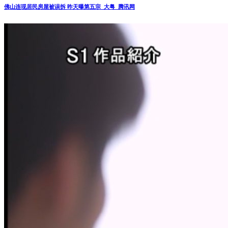
佛山连现居民房屋被误拆 昨天曝第五宗_大粤_腾讯网