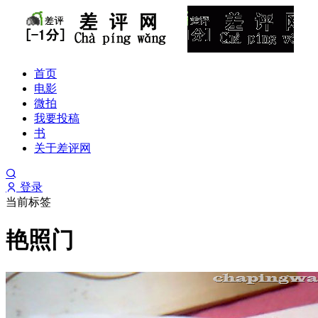
首页
电影
微拍
我要投稿
书
关于差评网
登录
当前标签
艳照门