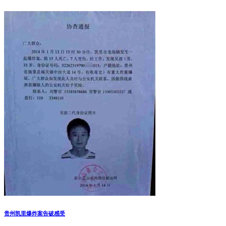
贵州凯里爆炸案告破感受