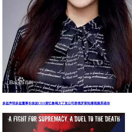
多益声明多益董事长徐波CEO唐忆鲁喝大了发公司群俄罗斯轮播视频系谣传