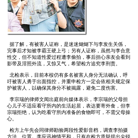
据了解，有被害人证称，是迷迷煳煳下与李发生关係，
完事后才知被李霸王硬上弓；另有人证称，虽然与李合意
性交，但不知道性爱过程遭李偷拍，事后担心亲友会看到
影带及淫照外流，又惊又气，希望检方追究李刑责。
北检表示，目前本桉仍有多名被害人身分无法确认，呼
吁被害人勇于出面指控，并重申检方一定会依相关规定保
护被害人，以确保其身分不被揭露，避免二度伤害。
李宗瑞的律师文闻出庭前向媒体表示，李宗瑞的父母担
心儿子不适应看守所内的生活起居，表达要寄外食，但李
宗瑞拒绝，认为吃看守所内准备的食物即可，不需父母操
心。
检方上午先会同律师勘验两段性爱影音档，调查李拍摄
方法、位置。李应讯神情平和，只有在检方质疑提出尖锐