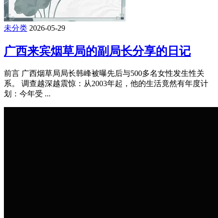
未分类
2026-05-29
广西来宾烟草局的副局长分享的日记
前言 广西烟草局局长韩峰被曝先后与500多名女性发生性关
系。 调查越深越震惊：从2003年起，他的生活竟然有年度计
划：今年受 ...