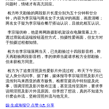
问题时，情绪才有高亢回应。
检方昨天勘验的两段影片长度分别为五十分钟和廿分
钟，内容为李宗瑞与两名女子大搞3P的画面，画质清晰；
两名女子疑为李宗瑞在餐厅搭讪认识，且彼此相互认识。
李宗瑞供称，他是将网路摄影机架设在电脑萤幕上方，
透过滑鼠或远端按钮遥控方式，拍摄性爱画面，但女方对
于拍摄过程都知情。
检方在李宗瑞落网当天，已先勘验过十四段影音档，昨
天再勘验两段影音档，李的律师当庭请求检方全部勘验，
但未获检方同意。
检方为了追查淫照及性爱影片外流过程，昨天下午另以
证人身分讯问李。据了解，媒体报导李宗瑞淫照及影片已
流传到马来西亚的夜市贩售。检察官庭讯中特别提及此
事，强调淫照及影片散布泛滥，甚至流传至国外，要求李
说明淫照及影片外流原因。但李想了想说，真的不知道为
什麽会外流，坚称淫照外流与他无关。
生成海报
点赞
0
分享