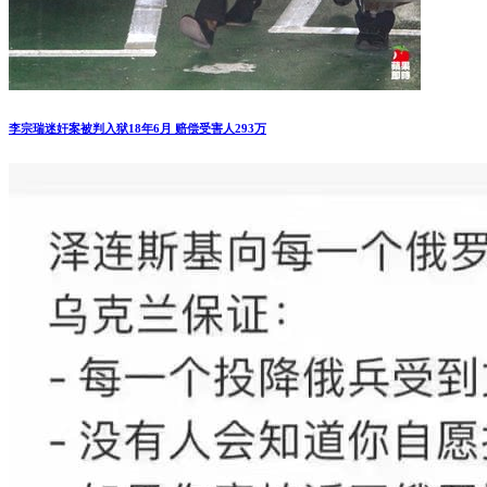
李宗瑞迷奸案被判入狱18年6月 赔偿受害人293万