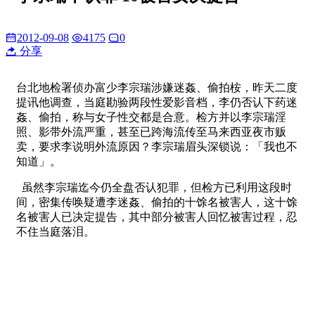
2012-09-08
4175
0
分享
台北地检署侦办富少李宗瑞涉嫌迷姦、偷拍桉，昨天二度
提讯他调查，当庭勘验两段性爱影音档，李仍否认下药迷
姦、偷拍，称与女子性交都是合意。检方并以李宗瑞淫
照、影带外流严重，甚至已跨海流传至马来西亚夜市贩
卖，要求李说明外流原因？李宗瑞眉头深锁说：「我也不
知道」。
虽然李宗瑞迄今仍全盘否认犯罪，但检方已利用这段时
间，密集传唤疑遭李迷姦、偷拍的十馀名被害人，这十馀
名被害人已决定提告，其中部分被害人回忆被害过程，忍
不住当庭落泪。