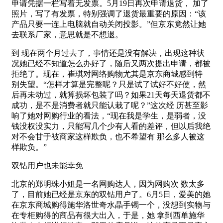
申请凭据一栏写着无发票。5月19日再次申请退货， 加了
照片，写了有发票，特别强调了退货最重要的原因：“该
产品只要一连上电脑就自动关闭投影。”但京东竟然让她
去联系厂家，意思就是不想退。
到 现在两个月过去了，事情还是没有解决，出现这种状
况她已经不知道怎么办好了，随后又两次提出申请，都被
拒绝了。现在，崔琪对网络购物尤其是京东商城感到特
别失望。“怎样才算是完整呢？只是试了试好不好使，然
后再未动过，就算损坏包装了吗？如果21天每天退货都不
成功，是不是消费者就只能认栽了呢？”这次经 历甚至影
响了她对网购行业的看法，“现在我是学生，是弱者，没
钱没权没实力，只能写几个少有人看的差评，但以后我绝
对不会甘于被商家这样欺负，也不希望有 那么多人被这
样欺负。”
双钻用户也未能幸免
北京的郑明珠小姐是一名网购达人，因为网购次 数太多
了，目前她已经是京东的双钻用户了。6月5日，爱美的她
在京东商城购得施华洛世奇水晶手镯一个，没想到实物与
在专柜购得的商品有很大出入，于是，她 拿到西单施华