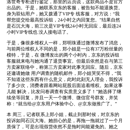
洛世奇专柜进行鉴定，那里的店员说，这款商品不是官方
出品的。于是，她联系京东的客服，被告知不能退换货。
身为双钻用户，她又拨通了VIP专 线客服，对方说：“我
帮您提交给最高投诉组，24小时之内回复您。”结果自然
是石沉大海，前三次是VIP专线24小时无回应，最后连24
小时VIP专线也 没人接电话了。
于是，像很多维权人一样，郑明珠通过微博发布了消息，
与前两位维权人不同的是，郑小姐是一位有37万粉丝量的
模特，于是，在 微博发出的两个小时内，京东的投诉组
客服就来电与她沟通了退货事宜。但最后依然是在与第三
方卖家联络中，称第三方卖家对此事无回应。随后，京东
还邀请她做 用户调查的随机邮件，郑小姐哭笑不得，“我
不知道这些东西有什么意义，此时此刻无人理会，我投诉
了多少次，消费者跟着网站屁股后面追着维权。如果这事
儿能 解决，比发问卷调查有实质意义多了！”她选择了继
续坐等回复，并且一天一个微博、微信官号群发，并笑
称：“就当给@京东用户体验中心、@京东做推广了。”
本 周三，记者联系上郑小姐，截止到那时候，对京东的
投诉如同石沉大海。她担心的是，再拖一拖就过了一个月
质保了，可是出现假货依然不是拖时间能避免的。她之