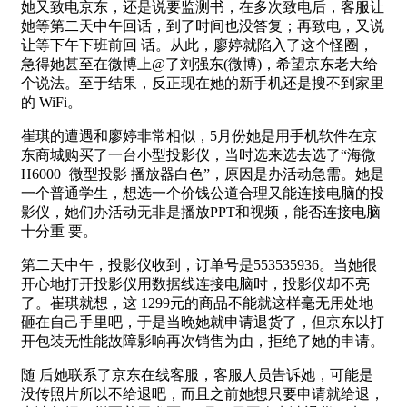
她又致电京东，还是说要监测书，在多次致电后，客服让
她等第二天中午回话，到了时间也没答复；再致电，又说
让等下午下班前回 话。从此，廖婷就陷入了这个怪圈，
急得她甚至在微博上@了刘强东(微博)，希望京东老大给
个说法。至于结果，反正现在她的新手机还是搜不到家里
的 WiFi。
崔琪的遭遇和廖婷非常相似，5月份她是用手机软件在京
东商城购买了一台小型投影仪，当时选来选去选了“海微
H6000+微型投影 播放器白色”，原因是办活动急需。她是
一个普通学生，想选一个价钱公道合理又能连接电脑的投
影仪，她们办活动无非是播放PPT和视频，能否连接电脑
十分重 要。
第二天中午，投影仪收到，订单号是553535936。当她很
开心地打开投影仪用数据线连接电脑时，投影仪却不亮
了。崔琪就想，这 1299元的商品不能就这样毫无用处地
砸在自己手里吧，于是当晚她就申请退货了，但京东以打
开包装无性能故障影响再次销售为由，拒绝了她的申请。
随 后她联系了京东在线客服，客服人员告诉她，可能是
没传照片所以不给退吧，而且之前她想只要申请就给退，