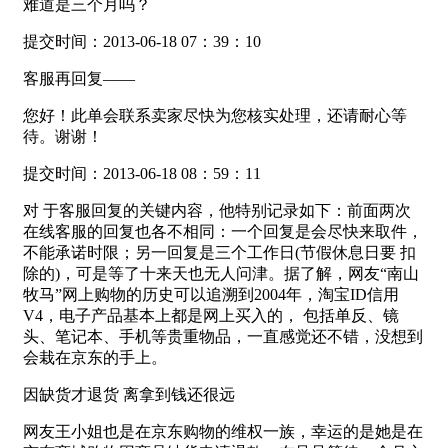
难道是三个月吗？
提交时间：2013-06-18 07：39：10
客服再回复——
您好！此单会联系卖家尽快为您核实处理，还请耐心等
待。谢谢！
提交时间：2013-06-18 08：59：11
对 于客服回复的关键内容，他特别记录如下：前面两次
在线客服的回复也各不相同：一个回复是会尽快来取件，
不能承诺时限；另一回复是三个工作日(节假休息日要 扣
除的)，可是等了十来天也无人问津。据了解，网友“南山
牧马”网上购物的历史可以追溯到2004年，淘宝ID信用
V4，电子产品基本上都是网上买入的， 包括单反、镜
头、笔记本、手机等贵重物品，一直感觉还不错，没想到
会栽在京东的手上。
因缺货才退货 离拿到钱还很远
网友王小姐也是在京东购物的维权一族，幸运的是她是在