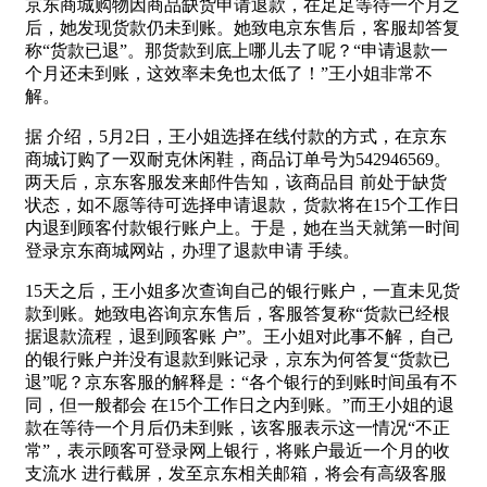
京东商城购物因商品缺货申请退款，在足足等待一个月之
后，她发现货款仍未到账。她致电京东售后，客服却答复
称“货款已退”。那货款到底上哪儿去了呢？“申请退款一
个月还未到账，这效率未免也太低了！”王小姐非常不
解。
据 介绍，5月2日，王小姐选择在线付款的方式，在京东
商城订购了一双耐克休闲鞋，商品订单号为542946569。
两天后，京东客服发来邮件告知，该商品目 前处于缺货
状态，如不愿等待可选择申请退款，货款将在15个工作日
内退到顾客付款银行账户上。于是，她在当天就第一时间
登录京东商城网站，办理了退款申请 手续。
15天之后，王小姐多次查询自己的银行账户，一直未见货
款到账。她致电咨询京东售后，客服答复称“货款已经根
据退款流程，退到顾客账 户”。王小姐对此事不解，自己
的银行账户并没有退款到账记录，京东为何答复“货款已
退”呢？京东客服的解释是：“各个银行的到账时间虽有不
同，但一般都会 在15个工作日之内到账。”而王小姐的退
款在等待一个月后仍未到账，该客服表示这一情况“不正
常”，表示顾客可登录网上银行，将账户最近一个月的收
支流水 进行截屏，发至京东相关邮箱，将会有高级客服