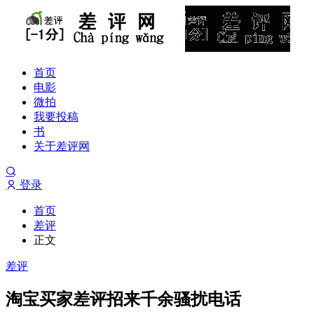
首页
电影
微拍
我要投稿
书
关于差评网
登录
首页
差评
正文
差评
淘宝买家差评招来千余骚扰电话