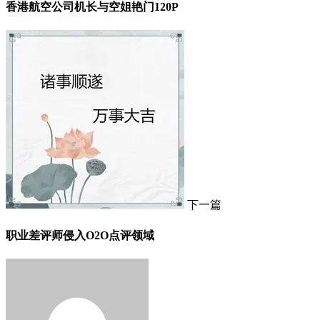
香港航空公司机长与空姐艳门120P
下一篇
职业差评师侵入O2O点评领域