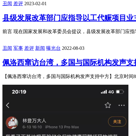
差评
2025-06-13
腾讯通知图片违规，大家评评理
前言 刚吃完晚饭，收到腾讯云发来邮件通知：Lighthouse涉及