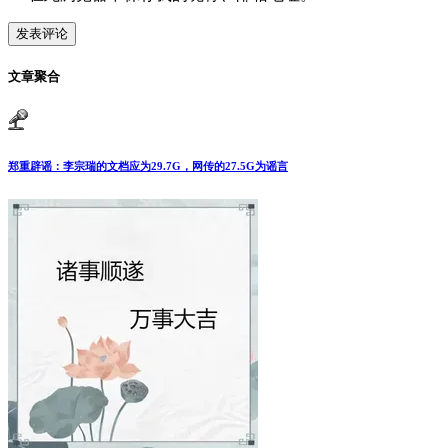
文章聚合
郑重辟谣：李宗瑞的文档应为29.7G，网传的27.5G为谣言