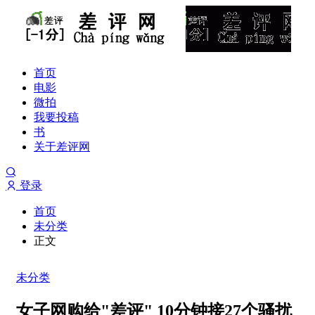
首页
电影
微拍
我要投稿
书
关于差评网
登录
首页
未分类
正文
未分类
女子网购给"差评" 10分钟接27个骚扰