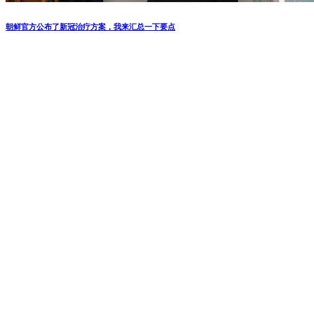
朝鲜官方公布了新冠治疗方案，我来汇总一下要点
淘宝买家差评招来千余骚扰电话