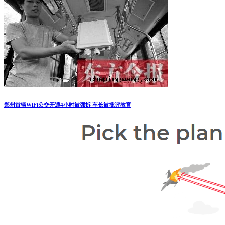
郑州首辆WiFi公交开通4小时被强拆 车长被批评教育