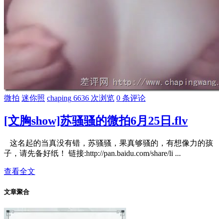
微拍
迷你照
chaping
6636 次浏览
0 条评论
[文胸show]苏骚骚的微拍6月25日.flv
这名起的当真没有错，苏骚骚，果真够骚的，有想像力的孩
子，请先备好纸！ 链接:http://pan.baidu.com/share/li ...
查看全文
文章聚合