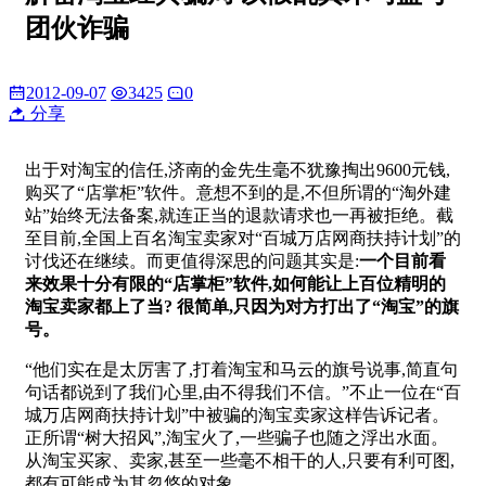
团伙诈骗
2012-09-07
3425
0
分享
出于对淘宝的信任,济南的金先生毫不犹豫掏出9600元钱,
购买了“店掌柜”软件。意想不到的是,不但所谓的“淘外建
站”始终无法备案,就连正当的退款请求也一再被拒绝。截
至目前,全国上百名淘宝卖家对“百城万店网商扶持计划”的
讨伐还在继续。而更值得深思的问题其实是:
一个目前看
来效果十分有限的“店掌柜”软件,如何能让上百位精明的
淘宝卖家都上了当? 很简单,只因为对方打出了“淘宝”的旗
号。
“他们实在是太厉害了,打着淘宝和马云的旗号说事,简直句
句话都说到了我们心里,由不得我们不信。”不止一位在“百
城万店网商扶持计划”中被骗的淘宝卖家这样告诉记者。
正所谓“树大招风”,淘宝火了,一些骗子也随之浮出水面。
从淘宝买家、卖家,甚至一些毫不相干的人,只要有利可图,
都有可能成为其忽悠的对象。