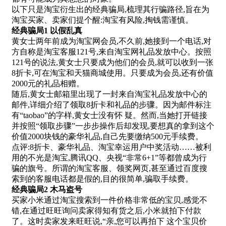
以下只是淘宝衍生出的经典骗局,梳理其行骗路径,旨在为
淘宝买家、卖家们提个醒:淘宝有风险,掏钱需谨慎。
经典骗局1 以假乱真
黄女士两年前成为淘宝网会员,不久前,她接到一个电话,对
方自称是淘宝客服121号,来自淘宝网礼品发放中心。按照
121号的说法,黄女士只要成为他们的会员,就可以收到一张
8折卡,可在淘宝和天猫商城使用。只要成为会员,还有价值
2000元的礼品相赠。
随后,黄女士邮箱里出现了一封来自淘宝礼品发放中心的
邮件,详细介绍了领取8折卡和礼品的步骤。因为邮件标注
有“taobao”的字样,黄女士没有怀 疑。然而,当她打开链接
并按照“领取步骤”一步步操作后却发现,要想真的拿到这个
价值2000块钱的豪华礼品,自己先要缴纳500元手续费。
点评:8折卡、豪华礼品、淘宝幸运用户中奖活动……被利
用的不光是淘宝,腾讯QQ、央视“非常6+1”等都曾成为行
骗的旗号。所谓的淘宝客服、领奖网页,甚至通过百度搜
索到的客服电话都是假的,目的很简单,骗取手续费。
经典骗局2 木马盗号
买家小米通过淘宝搜索到一件价格非常低的宝贝,感觉不
错,在通过旺旺询问卖家得知有货之后,小米就拍下付款
了。这时卖家发来旺旺说,“亲,您可以再拍下 这个宝贝价