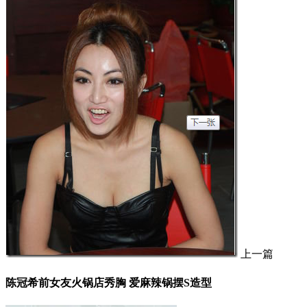
上一篇
陈冠希前女友火锅店秀胸 爱麻辣锅摆S造型