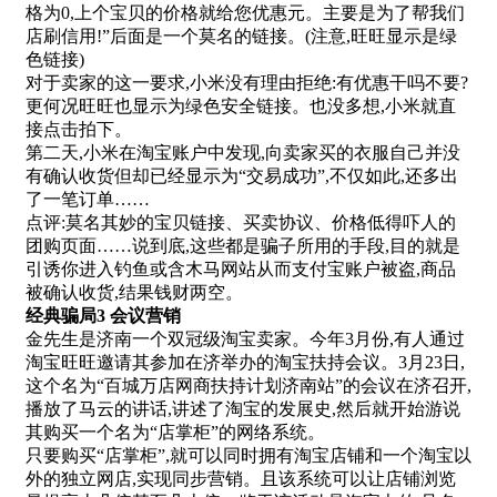
格为0,上个宝贝的价格就给您优惠元。主要是为了帮我们
店刷信用!”后面是一个莫名的链接。(注意,旺旺显示是绿
色链接)
对于卖家的这一要求,小米没有理由拒绝:有优惠干吗不要?
更何况旺旺也显示为绿色安全链接。也没多想,小米就直
接点击拍下。
第二天,小米在淘宝账户中发现,向卖家买的衣服自己并没
有确认收货但却已经显示为“交易成功”,不仅如此,还多出
了一笔订单……
点评:莫名其妙的宝贝链接、买卖协议、价格低得吓人的
团购页面……说到底,这些都是骗子所用的手段,目的就是
引诱你进入钓鱼或含木马网站从而支付宝账户被盗,商品
被确认收货,结果钱财两空。
经典骗局3 会议营销
金先生是济南一个双冠级淘宝卖家。今年3月份,有人通过
淘宝旺旺邀请其参加在济举办的淘宝扶持会议。3月23日,
这个名为“百城万店网商扶持计划济南站”的会议在济召开,
播放了马云的讲话,讲述了淘宝的发展史,然后就开始游说
其购买一个名为“店掌柜”的网络系统。
只要购买“店掌柜”,就可以同时拥有淘宝店铺和一个淘宝以
外的独立网店,实现同步营销。且该系统可以让店铺浏览