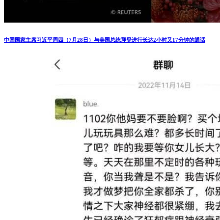
中国国家主席习近平周四（7月28日）与美国总统拜登进行长达2小时又17分钟的通话