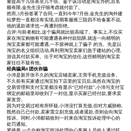
量提高十几倍甚至几十倍。鉴于该活动是淘宝办的,且名
额有限,金先生没仔细考虑就付款了。
然而,3月份签署了合同,一直到今年7月份,金先生的淘外建
站梦想一直都没有实现,后期客服推三阻四不给备案不说,
他的退款请求也一再遭到拒绝。
点评:与前者相比,这个骗局就比较高端了。事实上,不仅买
家在淘宝购物有可能遭遇各种付款陷阱,就连一向精明的
淘宝卖家都可能遭遇,一不留神就上了骗子 的当。先是以
淘宝的名义组织活动,再利用淘宝卖家们急于建站的心理,
游说其付款买单。出于对淘宝的信任,这些精明的淘宝卖
家往往不疑有他。
经典骗局4 团伙诈骗
小沛是新开张不久的淘宝店铺卖家,主营手机充值业务。
不久前有买家通过淘宝拍下店里的宝贝后,虽然在淘宝的
交易管理和支付宝里都没有显示“已经付款”,小沛与支付宝
绑定的邮箱里却收到了一封信,显示买家已经付款,要求卖
家发货。
因为对交易过程有所怀疑,小沛没打算充值,但对方威胁称,
既然自己已付款,卖家需立刻充值,或者退款,否则会向淘宝
投诉。同时,小沛邮箱收到一封来自淘宝投诉处理中心的
处罚通知。
紧接着,一个自称淘宝投诉处理中心客服人员的人通过旺