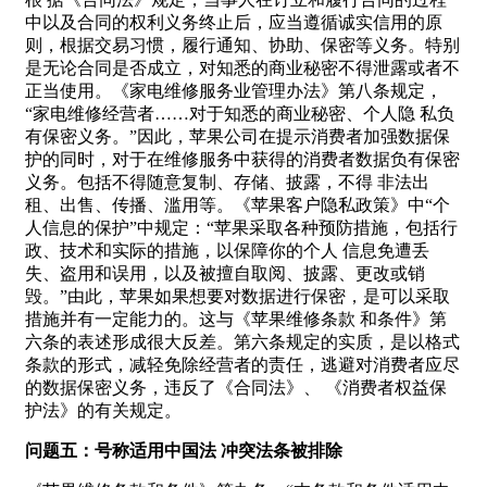
中以及合同的权利义务终止后，应当遵循诚实信用的原
则，根据交易习惯，履行通知、协助、保密等义务。特别
是无论合同是否成立，对知悉的商业秘密不得泄露或者不
正当使用。《家电维修服务业管理办法》第八条规定，
“家电维修经营者……对于知悉的商业秘密、个人隐 私负
有保密义务。”因此，苹果公司在提示消费者加强数据保
护的同时，对于在维修服务中获得的消费者数据负有保密
义务。包括不得随意复制、存储、披露，不得 非法出
租、出售、传播、滥用等。《苹果客户隐私政策》中“个
人信息的保护”中规定：“苹果采取各种预防措施，包括行
政、技术和实际的措施，以保障你的个人 信息免遭丢
失、盗用和误用，以及被擅自取阅、披露、更改或销
毁。”由此，苹果如果想要对数据进行保密，是可以采取
措施并有一定能力的。这与《苹果维修条款 和条件》第
六条的表述形成很大反差。第六条规定的实质，是以格式
条款的形式，减轻免除经营者的责任，逃避对消费者应尽
的数据保密义务，违反了《合同法》、 《消费者权益保
护法》的有关规定。
问题五：号称适用中国法 冲突法条被排除