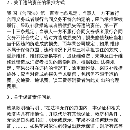
2．关于违约责任的承担方式
我 国《合同法》第一百零七条规定，当事人一方不履行
合同义务或者履行合同义务不符合约定的，应当承担继续
履行、采取补救措施或者赔偿损失等违约责任。第一百
一十三条规定，当事人一方不履行合同义务或者履行合同
义务不符合约定，给对方造成损失的，损失赔偿额应当相
当于因违约所造成的损失。而苹果公司规定，如果 维修
不属于保修范围，违约情况下只有三种承担责任的方式，
重新维修、维修或更换零件、退还维修费，未涉及由于维
修过错造成消费者损失的赔偿问题。根据我国 法律规
定，苹果公司在违约的情况下，除重新维修、采取补救措
施外，应当对造成的损失予以赔偿，包括但不限于运输
费、交通费、通讯费、误工费等消费者为此支 出的合理
费用。
3．关于保证责任问题
该条款明确写明，“在法律允许的范围内，本保证和相关
救济均具有排他性，并取代所有其他保证、救济和条件，
无论是口头或书面，明示或默示。苹果不做任何默示保
证，……。如果苹果依法必须做出默示保证，则所有该等