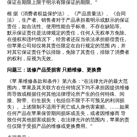
保证在期限上限于明示有限保证的期限。”
根 据《消费者权益保护法》、《产品质量法》、《合同
法》，生产者、销售者对于产品承担着明示或默示的保证
责任，如合法性、使用性能合乎标准、不存在缺陷等。
默示保证责任是法律规定的责任，任何人无权单方免除。
在侵权和违约情况下，经营者还应当依法承担赔偿责任。
但苹果公司却仅将其责任限定在自行规定的范围 内，并
对其它保证责任予以排除，免除了其责任，排除了消费者
的权利，应视为无效。
问题三：送修产品受损害 只赔维修、更换费
《苹 果维修条款和条件》第六条：“在法律允许的最大范
围内，苹果及其关联方在任何情况下均不承担因提供维修
而导致或根据任何其他法律理论所产生的任何特殊、间
接、附带、衍生损失（包括但不限于不可预见的利润损
失）。上述限制不适用于死亡或人身伤害索赔。……如果
任何产品在苹果保管期间损坏或丢失，或者因维修而 导
致任何其他损害或损失，在法律允许的范围内，苹果的责
任仅限于受损产品的维修或更换费用。”