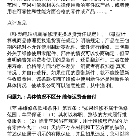
范围，苹果可依据相关法律使用新的零件或产品，或者使
用在可靠性和性能方面合格的零件或产品……。”
点评意见：
《移 动电话机商品修理更换退货责任规定》、《微型计
算机商品修理更换退货责任规定》明确规定，产品在三包
期内绝对不允许使用翻新零配件、部件进行维修。三包期
外关于维修使用零配件、部件的情况可以协商确定，但应
当明确告知消费者使用的是新件、还是翻新件。二者在使
用寿命、价格等方面均存在差异，消费者有权知悉 真实
情况，并自行选择。如果使用的是翻新件，就不能按照新
件收取费用。该条款模糊了维修中使用新件还是翻新件的
具体情况，使苹果公司可以随意处置，从中渔 利。
问题九：具体情况不区分 维修运费全自付
《苹 果维修条款和条件》第五条：“如果维修不属于保修
范围，苹果保证：（1）其将以称职、熟练的方式履行维
修服务；（2）除非苹果另有规定，用于维修您产品的 所
有零件在九十（90）天内不存在材料和工艺方面的缺陷。
前述保证属于明示的有限保证，并且如果违反，您可以将