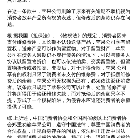
在这一条款中，苹果公司删除了原来有关逾期不取机视为
消费者放弃产品所有权的表述，但修改后的条款仍存在问
题。
根 据我国《担保法》、《物权法》的规定，消费者因未
支付维修费用，又长期不认领送修产品，苹果公司享有留
置权，送修产品可以作为留置物。对于留置财产，苹果
公司在债务人逾期仍不履行债务的情况下，可以与债务人
协议以留置物折价，也可以依法拍卖、变卖留置物。但留
置物折价或者拍卖、变卖后，对于所得价款，苹果 公司
享有的权利只限于消费者未支付的维修费，对于抵偿维修
费后的余额，苹果公司无权据为己有，必须依法返还消费
者。该条款只规定了苹果公司可以出售、处置 送修产品
并将所得用于偿还维修欠款，而对抵偿后的余额只字不
提，形成了一个模糊陷阱，为侵吞本应返还消费者的余额
提供了可能。
综 上所述，中国消费者协会和全国副省级以上消费者协
会郑重劝谕苹果公司，遵守中国法律，尊重中国消费者的
合法权益，正视自身存在的问题，依法纠正违反中国法
律、损害消费者权益的做法。我们认为，漠视消费者权益