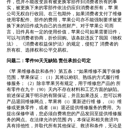
件，也并不能改变原有被更换零部件归消费者所有的事
实，被更换下来的零部件依法仍应归消费者所有，苹 果
公司无权自行收回。在三包期外，如果消费者支付了维修
使用零配件、部件的费用，苹果公司亦不能强制要求被更
换下来的旧件成为自己的当然财产。对于苹果公 司而
言，旧件具有一定的使用价值，苹果公司如果需要旧件，
可以与消费者协商，折价回购。该条款违反了我国《物权
法》、《消费者权益保护法》的规定，侵犯了 消费者的
所有权、选择权和公平交易权。
问题二：零件90天无缺陷 责任承担公司定
《苹 果维修条款和条件》第五条：“如果维修不属于保修
范围，苹果保证：（1）其将以称职、熟练的方式履行维
修服务；（2）除非苹果另有规定，用于维修您产品的 所
有零件在九十（90）天内不存在材料和工艺方面的缺陷。
前述保证属于明示的有限保证，并且如果违反，您可以将
产品退回维修网点，苹果将（i）重新进行维 修，（ii）维
修或更换零件，或者（iii）退还提供维修服务的费用。为
提出保修申请，您必须自费将您的产品发回至提供维修服
务的网点。在法律允许的范围 内，本保证和相关救济均
具有排他性，并取代所有其他保证、救济和条件，无论是