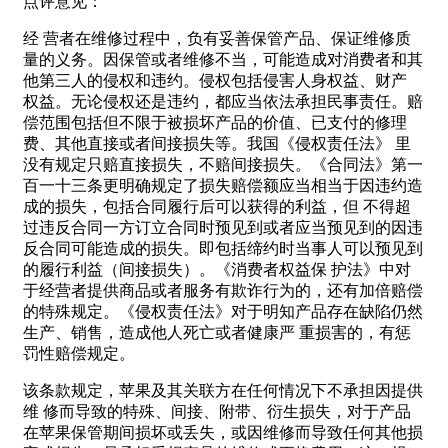
点评意见：
经 营者在维修过程中，负有妥善保管产品、保证维修质
量的义务。因保管或者维修不当，可能造成对消费者和其
他第三人的侵权和违约。侵权包括侵害人身权益、财产
权益。无论侵权还是违约，都应当依法承担民事责任。赔
偿范围包括但不限于被损坏产品的价值、已支付的修理
费、其他直接或者间接损失等。我国《侵权责任法》 里
没有规定只赔直接损失，不赔间接损失。《合同法》第一
百一十三条更明确规定了损失赔偿额应当相当于因违约造
成的损失，包括合同履行后可以获得的利益，但 不得超
过违反合同一方订立合同时预见到或者应当预见到的因违
反合同可能造成的损失。即包括缔约时当事人可以预见到
的履行利益（间接损失）。《消费者权益保 护法》中对
于经营者提供商品或者服务有欺诈行为的，还有加倍赔偿
的特殊规定。《侵权责任法》对于明知产品存在缺陷仍然
生产、销售，造成他人死亡或者健康严 重损害的，有惩
罚性赔偿规定。
该条款规定，苹果及其关联方在任何情况下不承担因提供
维 修而导致的特殊、间接、附带、衍生损失，对于产品
在苹果保管期间损坏或丢失，或因维修而导致任何其他损