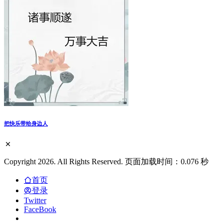
用singbox一个配置文件搞定reality hy2 anytls
广州违法吸烟明起现场罚50元 明日大检查