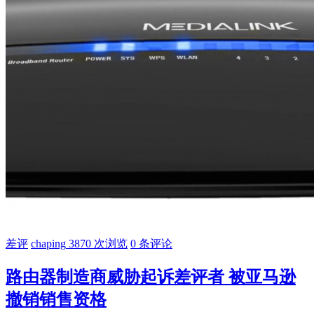
差评
chaping
3870 次浏览
0 条评论
路由器制造商威胁起诉差评者 被亚马逊
撤销销售资格