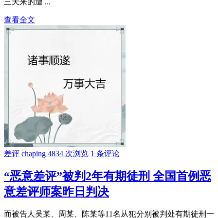
三天来的遭 ...
查看全文
差评
chaping
4834 次浏览
1 条评论
“恶意差评”被判2年有期徒刑 全国首例恶
意差评师案昨日判决
而被告人吴某、周某、陈某等11名从犯分别被判处有期徒刑一