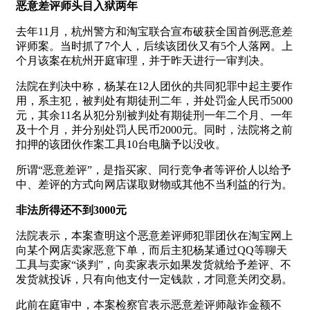
恶意差评师头目入狱两年
去年11月，杭州警方和淘宝联合宣布破获全国首例恶意差
评师案。当时抓了7个人，后续该团伙又有5个人落网。上
个月该案在杭州开庭审理，并于昨天进行一审判决。
法院在判决中称，杨某在12人团伙的共同犯罪中起主要作
用，系主犯，被判处有期徒刑二年，并处罚金人民币5000
元，其余11名从犯分别被判处有期徒刑一年二个月、一年
及十个月，并分别处罚人民币2000元。同时，法院将之前
扣押的该团伙作案工具10台电脑予以没收。
所谓“恶意差评”，是指买家、同行竞争者等评价人以给予
中、差评的方式向网店谋取财物或其他不当利益的行为。
非法所得还不到3000元
法院表示，本案查明这个恶意差评师犯罪团伙在淘宝网上
向某个网店卖家恶意下单，而后主犯杨某通过QQ等聊天
工具与卖家“谈判”，向卖家表示如果发货就给予差评、不
发货就投诉，只有向他支付一定钱款，才同意关闭交易。
此前在庭审中，本案检察官表示恶意差评师敲诈金额不