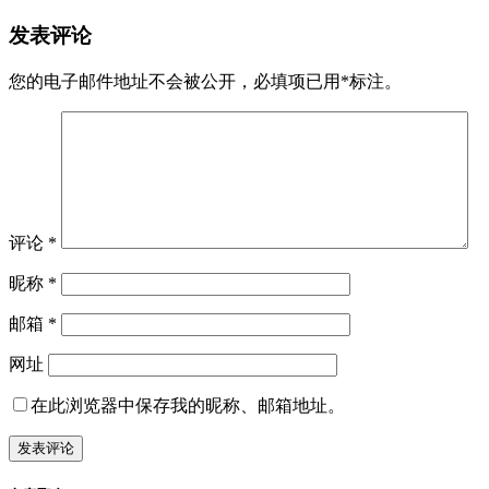
丑闻
军事
差评
新闻
曝光台
2022-08-03
佩洛西窜访台湾，多国与国际机构发声支
持中方
【佩洛西窜访台湾，多国与国际机构发声支持中方】北京时间
8月2日22时43分左右，美国众议院议长佩洛西搭乘的C-40C专
机（呼号S ...
丑闻
差评
2022-06-14
胡锡进：健康码只应用于防疫，不能被用
于防疫无关的社会治理
关于健康码 最近，有些地方，为了达到自己的某些治理目
前，给部分相关人，赋予了红码 河南地方官员把因为银行爆
雷400亿而上 ...
2 条评论