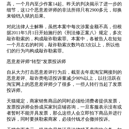
高，一个月内至少作案14起。昨天的判决揭示了进一步的
细节，这12个恶意差评师的非法所得只有2900多元，却换
来锒铛入狱的后果。
对此法律人士解释，虽然本案中每次涉案金额不高，但根
据2011年5月1日开始施行的《刑法修正案八》规定，多次
敲诈勒索的，构成敲诈勒索罪。本案中，各被告人在短短
一个月左右的时间，敲诈勒索次数均在3次以上，所以他
们的行为均构成敲诈勒索罪。
恶意差评师“转型”发票投诉师
自从大力打击恶意差评行为后，截至去年底淘宝网接到的
恶意差评、敲诈类电话投诉量减少90%以上，以往活跃在
淘宝网上的恶意差评师少了很多，一些人转行当起了发票
投诉师。
天猫规定，商家销售商品的同时必须给消费者提供发票，
发票投诉师会扮成买家到店铺咨询，一旦客服表示没有或
者暂时不能开具发票，那么这些人会立即拍下商品并进行
投诉，同时要挟勒索商家，必须付钱才会撤掉投诉。