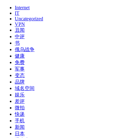
男子举报 ktv男模有偿陪侍 “我媳妇从此沉沦了下去”
百万“实名”小姐入手机淘宝 不满意服务可打差评